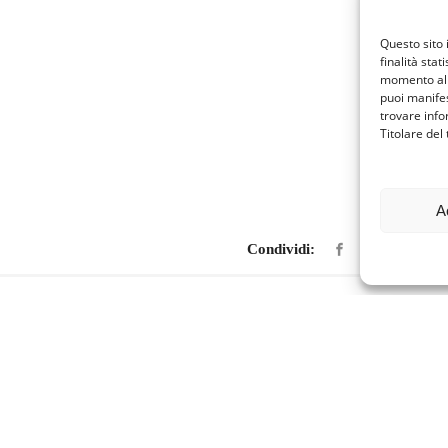
Questo sito 
finalità stat
momento al 
puoi manifes
trovare info
Titolare del
A
Condividi: