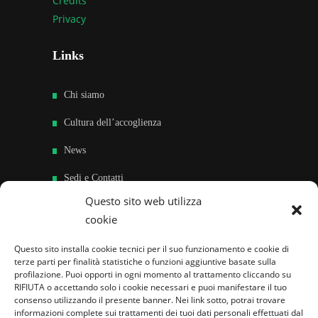
Credits
Privacy
Links
Chi siamo
Cultura dell’accoglienza
News
Sedi e Contatti
Questo sito web utilizza
Sostieni
cookie
Area riservata
Questo sito installa cookie tecnici per il suo funzionamento e cookie di
terze parti per finalità statistiche o funzioni aggiuntive basate sulla
Famiglie per l’accoglienza nel mondo
profilazione. Puoi opporti in ogni momento al trattamento cliccando su
RIFIUTA o accettando solo i cookie necessari e puoi manifestare il tuo
consenso utilizzando il presente banner. Nei link sotto, potrai trovare
informazioni complete sui trattamenti dei tuoi dati personali effettuati dal