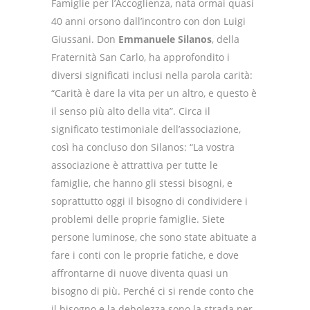
Famiglie per l’Accoglienza, nata ormai quasi
40 anni orsono dall’incontro con don Luigi
Giussani. Don
Emmanuele Silanos
, della
Fraternità San Carlo, ha approfondito i
diversi significati inclusi nella parola carità:
“Carità è dare la vita per un altro, e questo è
il senso più alto della vita”. Circa il
significato testimoniale dell’associazione,
così ha concluso don Silanos: “La vostra
associazione è attrattiva per tutte le
famiglie, che hanno gli stessi bisogni, e
soprattutto oggi il bisogno di condividere i
problemi delle proprie famiglie. Siete
persone luminose, che sono state abituate a
fare i conti con le proprie fatiche, e dove
affrontarne di nuove diventa quasi un
bisogno di più. Perché ci si rende conto che
il bisogno e la debolezza sono la strada per