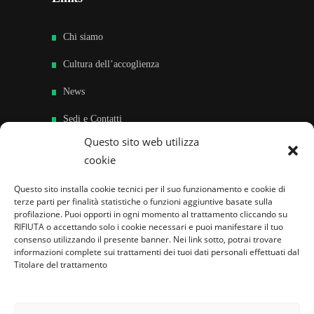
Chi siamo
Cultura dell’accoglienza
News
Sedi e Contatti
Questo sito web utilizza
Sostieni
cookie
Area riservata
Questo sito installa cookie tecnici per il suo funzionamento e cookie di
terze parti per finalità statistiche o funzioni aggiuntive basate sulla
Famiglie per l’accoglienza nel mondo
profilazione. Puoi opporti in ogni momento al trattamento cliccando su
RIFIUTA o accettando solo i cookie necessari e puoi manifestare il tuo
consenso utilizzando il presente banner. Nei link sotto, potrai trovare
informazioni complete sui trattamenti dei tuoi dati personali effettuati dal
Titolare del trattamento