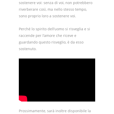
sostenere voi: senza di voi, non potrebbero
riverberare così, ma nello stesso tempo,
sono proprio loro a sostenere voi.
Perché lo spirito dell’uomo si risveglia e si
raccende per l’amore che riceve e
guardando questo risveglio, è da esso
sostenuto.
Prossimamente, sarà inoltre disponibile la