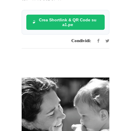
Crea Shortlink & QR Code su
a1.pe
Condividi: