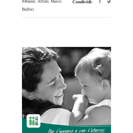
,
,
#40anni
Affido
Marco
Condividi:
Bulferi