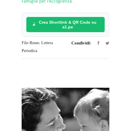
Famiglie per l’Accoglienza
.
Crea Shortlink & QR Code su
a1.pe
,
Filo Rosso
Lettera
Condividi:
Periodica