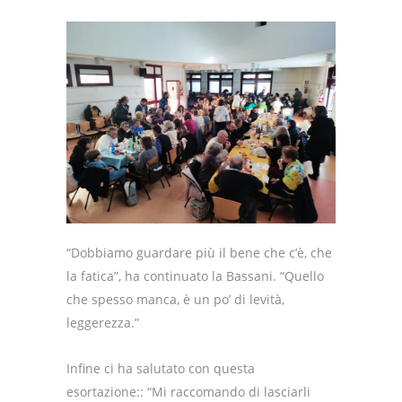
“Dobbiamo guardare più il bene che c’è, che
la fatica”, ha continuato la Bassani. “Quello
che spesso manca, è un po’ di levità,
leggerezza.”
Infine ci ha salutato con questa
esortazione:: “Mi raccomando di lasciarli