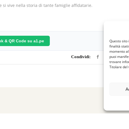
 si vive nella storia di tante famiglie affidatarie.
ink & QR Code su a1.pe
Questo sito 
finalità stat
momento al 
puoi manifes
Condividi:
trovare info
Titolare del
A