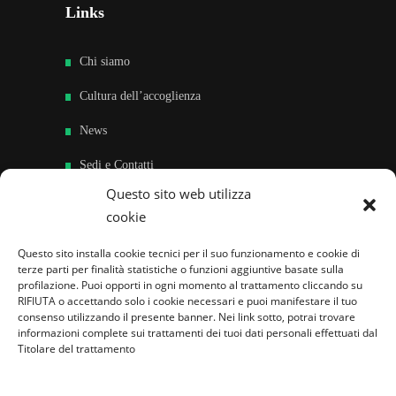
Links
Chi siamo
Cultura dell’accoglienza
News
Sedi e Contatti
Questo sito web utilizza
Sostieni
cookie
Area riservata
Questo sito installa cookie tecnici per il suo funzionamento e cookie di
terze parti per finalità statistiche o funzioni aggiuntive basate sulla
Famiglie per l’accoglienza nel mondo
profilazione. Puoi opporti in ogni momento al trattamento cliccando su
RIFIUTA o accettando solo i cookie necessari e puoi manifestare il tuo
consenso utilizzando il presente banner. Nei link sotto, potrai trovare
informazioni complete sui trattamenti dei tuoi dati personali effettuati dal
Titolare del trattamento