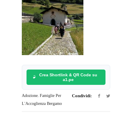
Crea Shortlink & QR Code su
a1.pe
,
Adozione
Famiglie Per
Condividi:
L'Accoglienza Bergamo