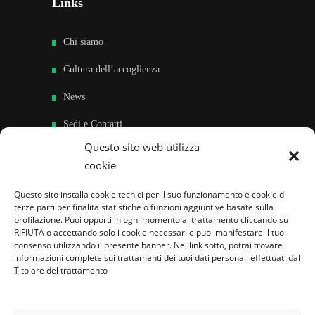
Links
Chi siamo
Cultura dell’accoglienza
News
Sedi e Contatti
Questo sito web utilizza
Sostieni
cookie
Area riservata
Questo sito installa cookie tecnici per il suo funzionamento e cookie di
terze parti per finalità statistiche o funzioni aggiuntive basate sulla
Famiglie per l’accoglienza nel mondo
profilazione. Puoi opporti in ogni momento al trattamento cliccando su
RIFIUTA o accettando solo i cookie necessari e puoi manifestare il tuo
consenso utilizzando il presente banner. Nei link sotto, potrai trovare
informazioni complete sui trattamenti dei tuoi dati personali effettuati dal
Titolare del trattamento