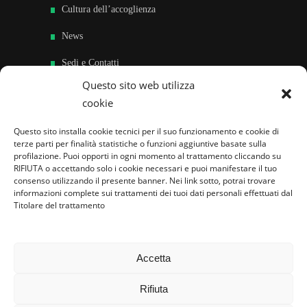
Cultura dell’accoglienza
News
Sedi e Contatti
Questo sito web utilizza
Sostieni
cookie
Area riservata
Questo sito installa cookie tecnici per il suo funzionamento e cookie di
terze parti per finalità statistiche o funzioni aggiuntive basate sulla
Famiglie per l’accoglienza nel mondo
profilazione. Puoi opporti in ogni momento al trattamento cliccando su
RIFIUTA o accettando solo i cookie necessari e puoi manifestare il tuo
consenso utilizzando il presente banner. Nei link sotto, potrai trovare
informazioni complete sui trattamenti dei tuoi dati personali effettuati dal
Titolare del trattamento
Accetta
Rifiuta