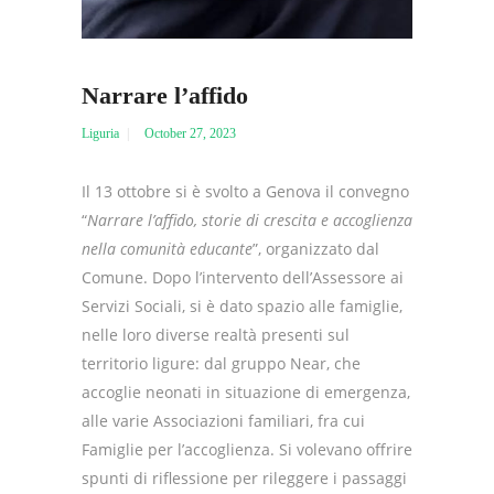
Narrare l’affido
Liguria
October 27, 2023
Il 13 ottobre si è svolto a Genova il convegno
“
Narrare l’affido, storie di crescita e accoglienza
nella comunità educante
”, organizzato dal
Comune. Dopo l’intervento dell’Assessore ai
Servizi Sociali, si è dato spazio alle famiglie,
nelle loro diverse realtà presenti sul
territorio ligure: dal gruppo Near, che
accoglie neonati in situazione di emergenza,
alle varie Associazioni familiari, fra cui
Famiglie per l’accoglienza. Si volevano offrire
spunti di riflessione per rileggere i passaggi