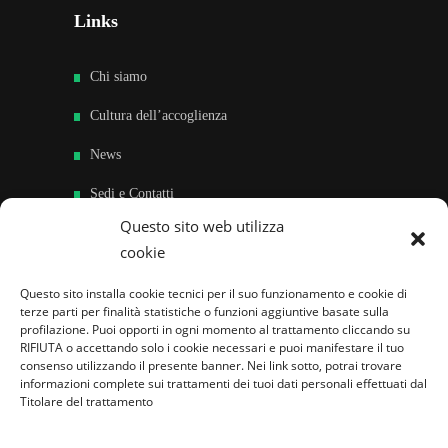
Links
Chi siamo
Cultura dell’accoglienza
News
Sedi e Contatti
Questo sito web utilizza
Sostieni
cookie
Area riservata
Questo sito installa cookie tecnici per il suo funzionamento e cookie di
terze parti per finalità statistiche o funzioni aggiuntive basate sulla
Famiglie per l’accoglienza nel mondo
profilazione. Puoi opporti in ogni momento al trattamento cliccando su
RIFIUTA o accettando solo i cookie necessari e puoi manifestare il tuo
consenso utilizzando il presente banner. Nei link sotto, potrai trovare
informazioni complete sui trattamenti dei tuoi dati personali effettuati dal
Titolare del trattamento