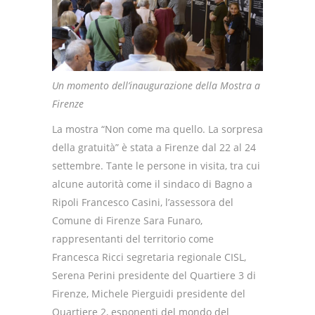
Un momento dell’inaugurazione della Mostra a
Firenze
La mostra “Non come ma quello. La sorpresa
della gratuità” è stata a Firenze dal 22 al 24
settembre. Tante le persone in visita, tra cui
alcune autorità come il sindaco di Bagno a
Ripoli Francesco Casini, l’assessora del
Comune di Firenze Sara Funaro,
rappresentanti del territorio come
Francesca Ricci segretaria regionale CISL,
Serena Perini presidente del Quartiere 3 di
Firenze, Michele Pierguidi presidente del
Quartiere 2, esponenti del mondo del