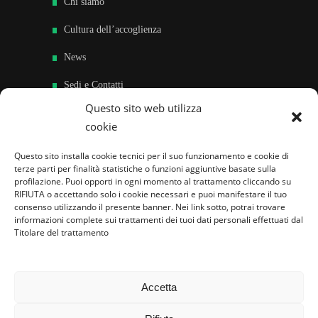
Chi siamo
Cultura dell’accoglienza
News
Sedi e Contatti
Questo sito web utilizza
Sostieni
cookie
Area riservata
Questo sito installa cookie tecnici per il suo funzionamento e cookie di
terze parti per finalità statistiche o funzioni aggiuntive basate sulla
Famiglie per l’accoglienza nel mondo
profilazione. Puoi opporti in ogni momento al trattamento cliccando su
RIFIUTA o accettando solo i cookie necessari e puoi manifestare il tuo
consenso utilizzando il presente banner. Nei link sotto, potrai trovare
informazioni complete sui trattamenti dei tuoi dati personali effettuati dal
Titolare del trattamento
Accetta