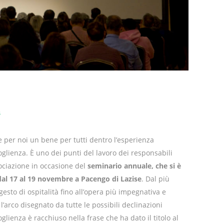
3
 per noi un bene per tutti dentro l’esperienza
oglienza. È uno dei punti del lavoro dei responsabili
sociazione in occasione del
seminario annuale, che si è
dal 17 al 19 novembre a Pacengo di Lazise
. Dal più
gesto di ospitalità fino all’opera più impegnativa e
: l’arco disegnato da tutte le possibili declinazioni
oglienza è racchiuso nella frase che ha dato il titolo al