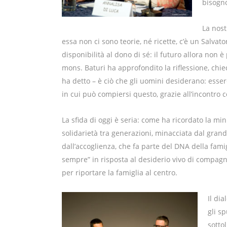
bisogno
La nost
essa non ci sono teorie, né ricette, c’è un Salvato
disponibilità al dono di sé: il futuro allora non
mons. Baturi ha approfondito la riflessione, chie
ha detto – è ciò che gli uomini desiderano: essere
in cui può compiersi questo, grazie all’incontro co
La sfida di oggi è seria: come ha ricordato la minis
solidarietà tra generazioni, minacciata dal gran
dall’accoglienza, che fa parte del DNA della famig
sempre” in risposta al desiderio vivo di compagn
per riportare la famiglia al centro.
Il di
gli sp
sotto