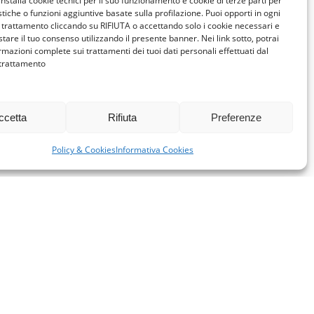
installa cookie tecnici per il suo funzionamento e cookie di terze parti per
istiche o funzioni aggiuntive basate sulla profilazione. Puoi opporti in ogni
trattamento cliccando su RIFIUTA o accettando solo i cookie necessari e
tare il tuo consenso utilizzando il presente banner. Nei link sotto, potrai
rmazioni complete sui trattamenti dei tuoi dati personali effettuati dal
 trattamento
ccetta
Rifiuta
Preferenze
Policy & Cookies
Informativa Cookies