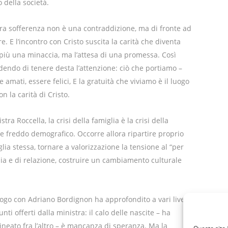
 della società.
ra sofferenza non è una contraddizione, ma di fronte ad
re. E l’incontro con Cristo suscita la carità che diventa
 è più una minaccia, ma l’attesa di una promessa. Così
dendo di tenere desta l’attenzione: ciò che portiamo –
 amati, essere felici, E la gratuità che viviamo è il luogo
n la carità di Cristo.
tra Roccella, la crisi della famiglia è la crisi della
de freddo demografico. Occorre allora ripartire proprio
lia stessa, tornare a valorizzazione la tensione al “per
ia e di relazione, costruire un cambiamento culturale
alogo con Adriano Bordignon ha approfondito a vari livelli
unti offerti dalla ministra: il calo delle nascite – ha
lineato fra l’altro – è mancanza di speranza. Ma la