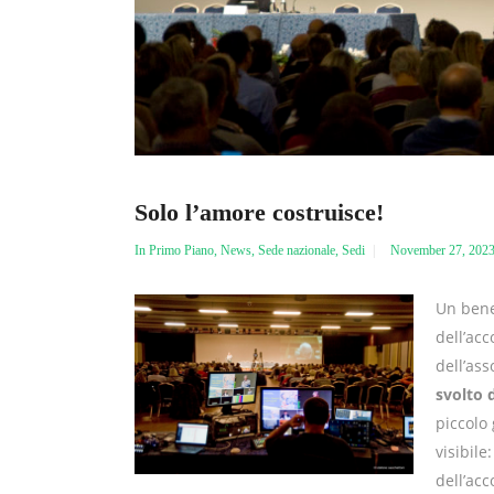
Solo l’amore costruisce!
In Primo Piano
,
News
,
Sede nazionale
,
Sedi
November 27, 202
Un bene
dell’acc
dell’as
svolto 
piccolo 
visibile
dell’acc