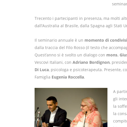
seminar
Trecento i partecipanti in presenza, ma molti al
dall’Australia al Brasile, dalla Spagna agli Stati Un
Il seminario annuale è un
momento di condivisio
dalla traccia del Filo Rosso (il testo che accompa
Quest’anno si è svolto un dialogo con
mons. Giu
Vescovi Italiani, con
Adriano Bordignon
, preside
Di Luca
, psicologa e psicoterapeuta. Presente, c
Famiglia
Eugenia Roccella
.
A parti
gli int
la soff
la cons
compito