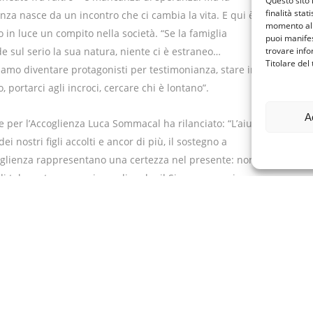
Questo sito 
finalità stat
nza nasce da un incontro che ci cambia la vita. E qui è
momento al 
 in luce un compito nella società. “Se la famiglia
puoi manifes
e sul serio la sua natura, niente ci è estraneo…
trovare info
Titolare del
amo diventare protagonisti per testimonianza, stare in
, portarci agli incroci, cercare chi è lontano”.
A
e per l’Accoglienza Luca Sommacal ha rilanciato: “L’aiuto
ei nostri figli accolti e ancor di più, il sostegno a
coglienza rappresentano una certezza nel presente: non
di tale certezza possiamo dire che il Signore non ci
forme e modalità sempre nuove. Nel cammino di
empre vivere l’esperienza di essere voluti, amati e che le
e di speranza”.