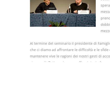
spera
messo
prend
dobbi
mezzo
Al termine del seminario il presidente di Famigli
che ci diamo ad affrontare le difficoltà e le sfide d
mantenere vive le ragioni dei nostri gesti di ac
siamo soli. Tutto può essere affrontato. In forza 
lascerà, che continuerà ad accompagnarci con 
quest’anno aiutiamoci affinché tra noi si possa s
nostre realtà siano sempre più luoghi di libertà 