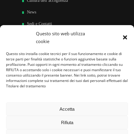
Cultura dell’accoglienza
News
Sedi e Contatti
Questo sito web utilizza
Sostieni
cookie
Area riservata
Questo sito installa cookie tecnici per il suo funzionamento e cookie di
terze parti per finalità statistiche o funzioni aggiuntive basate sulla
Famiglie per l’accoglienza nel mondo
profilazione. Puoi opporti in ogni momento al trattamento cliccando su
RIFIUTA o accettando solo i cookie necessari e puoi manifestare il tuo
consenso utilizzando il presente banner. Nei link sotto, potrai trovare
informazioni complete sui trattamenti dei tuoi dati personali effettuati dal
Titolare del trattamento
Accetta
Rifiuta