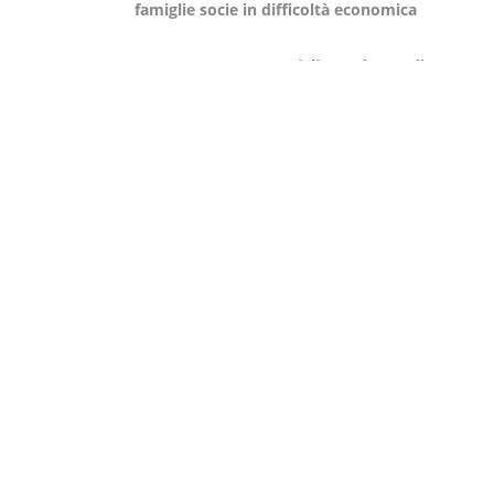
famiglie socie in difficoltà economica
– Con 3.500 euro Famiglie per l’Accoglienza po
in difficoltà una volta a settimana per tutto l’
– Con 6.000 euro Famiglie per l’Accoglienza potrà
sociali che in sede incontrano le famiglie.
Crea Shortl
,
Milano Marathon
Rete Del Dono