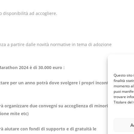
 disponibilità ad accogliere.
nza a partire dalle novità normative in tema di adozione
 Marathon 2024 è di 30.000 euro :
Questo sito 
finalità stat
ttare per un anno potrà dove svolgere i propri incontri
momento al 
puoi manifes
trovare info
Titolare del
trà organizzare due convegni su accoglienza di minori
ione mite etc)
A
à aiutare con fondi di supporto e di gratuità le