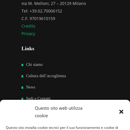
via M. Melloni, 27 – 20129 Milano
Tel: +39.02.70006152
C.F. 97019610159
Credits
Privacy
Links
Chi siamo
Cultura dell’accoglienza
News
Sedi e Contatti
Questo sito web utilizza
Sostieni
cookie
Area riservata
Questo sito installa cookie tecnici per il suo funzionamento e cookie di