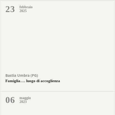
23
febbraio
2025
Bastia Umbra (PG)
Famiglia…. luogo di accoglienza
06
maggio
2023