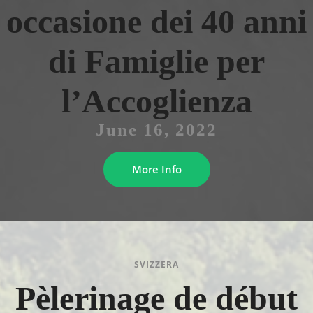
occasione dei 40 anni
di Famiglie per
l’Accoglienza
June 16, 2022
More Info
SVIZZERA
Pèlerinage de début