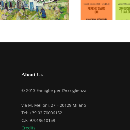
IL MIRACOLO
FRIULI VENEZIA GI
DELL’OSPITALITÀ
PERCORSO 
FEBBRAIO 7, 2026
INTRODUZI
ALL’ADOZIO
UDINE
MARZO 6, 2026
About Us
© 2013 Famiglie per l’Accoglienza
via M. Melloni, 27 – 20129 Milano
Tel: +39.02.70006152
C.F. 97019610159
Credits