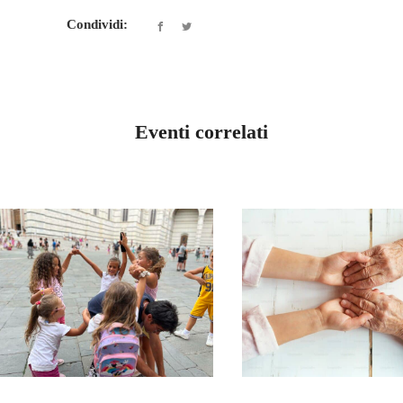
Condividi:
Eventi correlati
LOMBARDIA MILA
INCONTRO 
LOMBARDIA MILANO
CONVIVENZA DI
GRUPPO
FINE ANNO
ACCOGLIE
ANZIANI
GIUGNO 14, 2026
APRILE 27, 2026