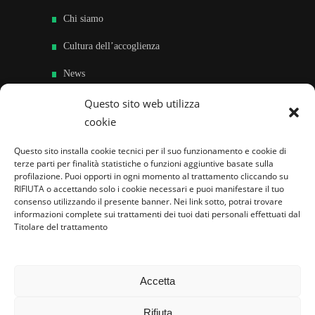
Chi siamo
Cultura dell’accoglienza
News
Sedi e Contatti
Questo sito web utilizza
cookie
Sostieni
Questo sito installa cookie tecnici per il suo funzionamento e cookie di
Area riservata
terze parti per finalità statistiche o funzioni aggiuntive basate sulla
profilazione. Puoi opporti in ogni momento al trattamento cliccando su
RIFIUTA o accettando solo i cookie necessari e puoi manifestare il tuo
Famiglie per l’accoglienza nel mondo
consenso utilizzando il presente banner. Nei link sotto, potrai trovare
informazioni complete sui trattamenti dei tuoi dati personali effettuati dal
Titolare del trattamento
Accetta
Rifiuta