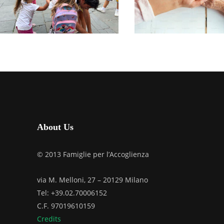
FINE ANNO
ACCOGLIE
ANZIANI
GIUGNO 14, 2026
APRILE 27, 2026
About Us
© 2013 Famiglie per l’Accoglienza
via M. Melloni, 27 – 20129 Milano
Tel: +39.02.70006152
C.F. 97019610159
Credits