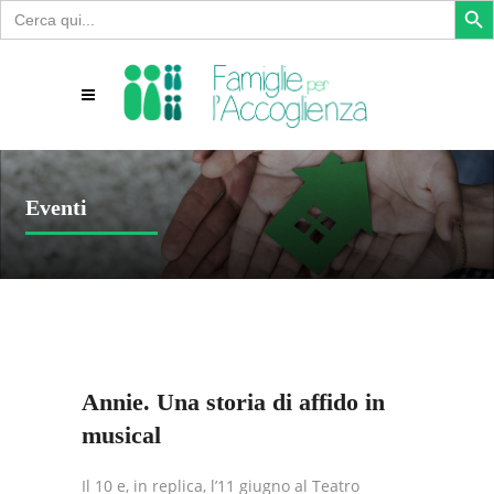
Search
for:
Eventi
Annie. Una storia di affido in
musical
Il 10 e, in replica, l’11 giugno al Teatro