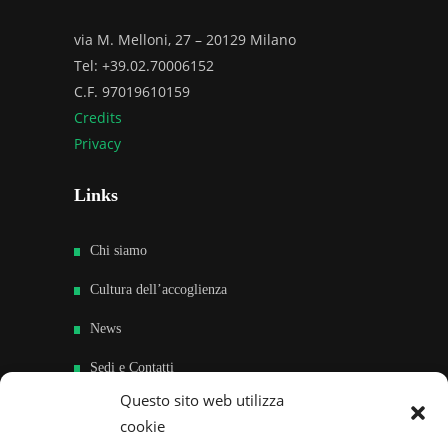
via M. Melloni, 27 – 20129 Milano
Tel: +39.02.70006152
C.F. 97019610159
Credits
Privacy
Links
Chi siamo
Cultura dell’accoglienza
News
Sedi e Contatti
Questo sito web utilizza
Sostieni
cookie
Area riservata