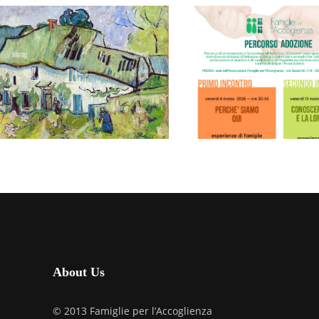
FRIULI VENEZIA GIULIA
IL MIRACOLO
FRIULI VENEZIA GI
DELL’OSPITALITÀ
PERCORSO 
FEBBRAIO 7, 2026
INTRODUZI
ALL’ADOZIO
UDINE
MARZO 6, 2026
About Us
© 2013 Famiglie per l’Accoglienza