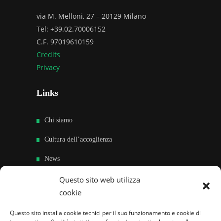
via M. Melloni, 27 – 20129 Milano
Tel: +39.02.70006152
C.F. 97019610159
Credits
Privacy
Links
Chi siamo
Cultura dell’accoglienza
News
Sedi e Contatti
Questo sito web utilizza
cookie
Sostieni
Questo sito installa cookie tecnici per il suo funzionamento e cookie di
Area riservata