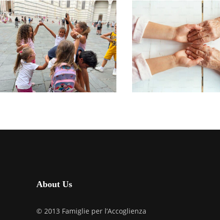
LOMBARDIA MILA
INCONTRO 
LOMBARDIA MILANO
CONVIVENZA DI
GRUPPO
FINE ANNO
ACCOGLIE
ANZIANI
GIUGNO 14, 2026
APRILE 27, 2026
About Us
© 2013 Famiglie per l’Accoglienza