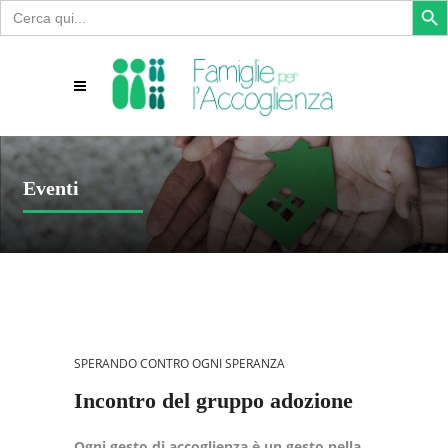
Search
for:
Eventi
SPERANDO CONTRO OGNI SPERANZA
Incontro del gruppo adozione
Ogni gesto di accoglienza è un gesto nella