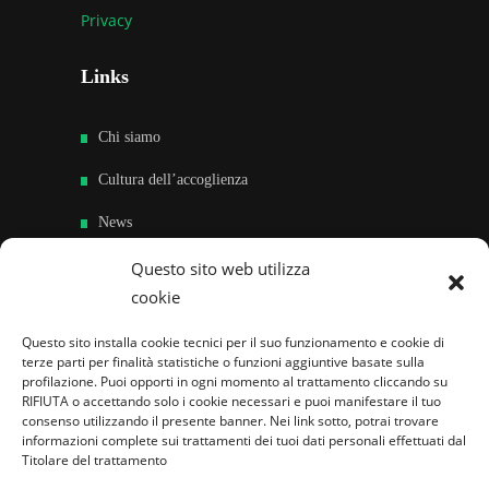
Privacy
Links
Chi siamo
Cultura dell’accoglienza
News
Sedi e Contatti
Questo sito web utilizza
cookie
Sostieni
Questo sito installa cookie tecnici per il suo funzionamento e cookie di
Area riservata
terze parti per finalità statistiche o funzioni aggiuntive basate sulla
profilazione. Puoi opporti in ogni momento al trattamento cliccando su
RIFIUTA o accettando solo i cookie necessari e puoi manifestare il tuo
Famiglie per l’accoglienza nel mondo
consenso utilizzando il presente banner. Nei link sotto, potrai trovare
informazioni complete sui trattamenti dei tuoi dati personali effettuati dal
Titolare del trattamento