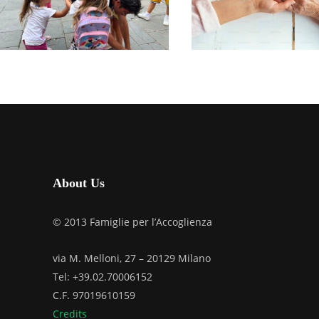
CONVIVENZA DI
GRUPPO
FINE ANNO
ACCOGLIE
ANZIANI
GIUGNO 14, 2026
APRILE 27, 2026
About Us
© 2013 Famiglie per l’Accoglienza
via M. Melloni, 27 – 20129 Milano
Tel: +39.02.70006152
C.F. 97019610159
Credits