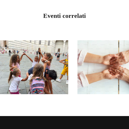
Eventi correlati
LOMBARDIA MILA
INCONTRO 
LOMBARDIA MILANO
CONVIVENZA DI
GRUPPO
FINE ANNO
ACCOGLIE
ANZIANI
GIUGNO 14, 2026
APRILE 27, 2026