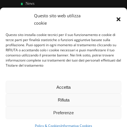
News
Sedi e Contatti
Questo sito web utilizza
cookie
Sostieni
Questo sito installa cookie tecnici per il suo funzionamento e cookie di
Area riservata
terze parti per finalità statistiche o funzioni aggiuntive basate sulla
profilazione. Puoi opporti in ogni momento al trattamento cliccando su
RIFIUTA o accettando solo i cookie necessari e puoi manifestare il tuo
Famiglie per l’accoglienza nel mondo
consenso utilizzando il presente banner. Nei link sotto, potrai trovare
informazioni complete sui trattamenti dei tuoi dati personali effettuati dal
Titolare del trattamento
Accetta
Rifiuta
Preferenze
Policy & Cookies
Informativa Cookies