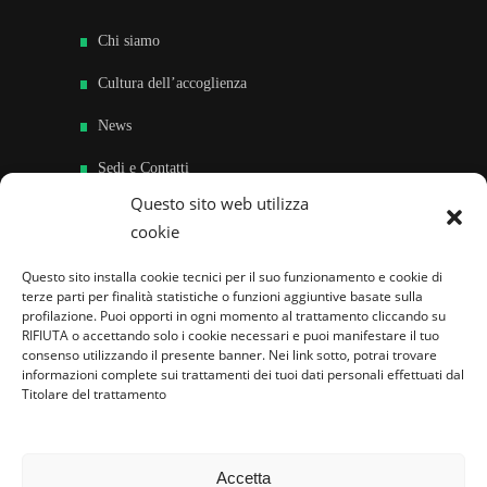
Chi siamo
Cultura dell’accoglienza
News
Sedi e Contatti
Questo sito web utilizza
Sostieni
cookie
Area riservata
Questo sito installa cookie tecnici per il suo funzionamento e cookie di
terze parti per finalità statistiche o funzioni aggiuntive basate sulla
Famiglie per l’accoglienza nel mondo
profilazione. Puoi opporti in ogni momento al trattamento cliccando su
RIFIUTA o accettando solo i cookie necessari e puoi manifestare il tuo
consenso utilizzando il presente banner. Nei link sotto, potrai trovare
informazioni complete sui trattamenti dei tuoi dati personali effettuati dal
Titolare del trattamento
Accetta