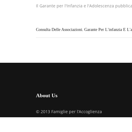
Il Garante per l'Infanzia e l'Adolescenza pubblic
,
Consulta Delle Associazioni
Garante Per L'infanzia E L'
About Us
© 2013 Famiglie per l’Accoglienza
via M. Melloni, 27 – 20129 Milano