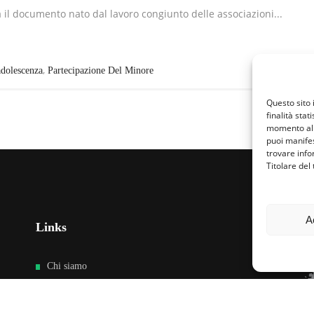
a il documento nato dal lavoro congiunto delle associazioni...
,
adolescenza
Partecipazione Del Minore
Questo sito 
finalità stat
momento al 
puoi manifes
trovare info
Titolare del
A
Links
Fa
Chi siamo
Cultura dell’accoglienza