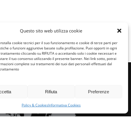
Condividi:
Questo sito web utilizza cookie
installa cookie tecnici per il suo funzionamento e cookie di terze parti per
istiche o funzioni aggiuntive basate sulla profilazione. Puoi opporti in ogni
trattamento cliccando su RIFIUTA o accettando solo i cookie necessari e
tare il tuo consenso utilizzando il presente banner. Nei link sotto, potrai
rmazioni complete sui trattamenti dei tuoi dati personali effettuati dal
 trattamento
ccetta
Rifiuta
Preferenze
miglie per l’accoglienza nel mondo
Policy & Cookies
Informativa Cookies