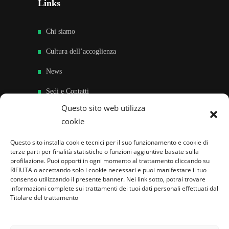
Links
Chi siamo
Cultura dell’accoglienza
News
Sedi e Contatti
Questo sito web utilizza
Sostieni
cookie
Area riservata
Questo sito installa cookie tecnici per il suo funzionamento e cookie di
terze parti per finalità statistiche o funzioni aggiuntive basate sulla
Famiglie per l’accoglienza nel mondo
profilazione. Puoi opporti in ogni momento al trattamento cliccando su
RIFIUTA o accettando solo i cookie necessari e puoi manifestare il tuo
consenso utilizzando il presente banner. Nei link sotto, potrai trovare
informazioni complete sui trattamenti dei tuoi dati personali effettuati dal
Titolare del trattamento