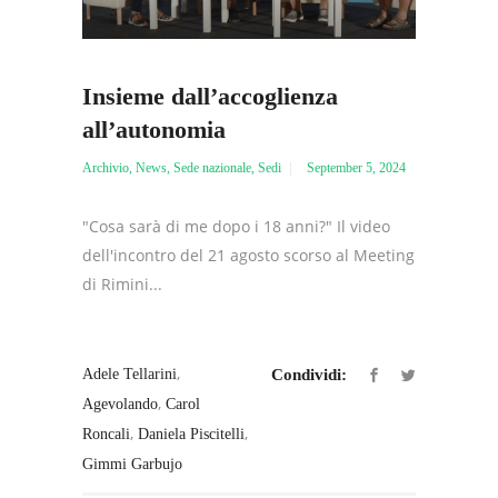
Insieme dall’accoglienza
all’autonomia
Archivio
,
News
,
Sede nazionale
,
Sedi
September 5, 2024
"Cosa sarà di me dopo i 18 anni?" Il video
dell'incontro del 21 agosto scorso al Meeting
di Rimini...
,
Adele Tellarini
Condividi:
,
Agevolando
Carol
,
,
Roncali
Daniela Piscitelli
Gimmi Garbujo