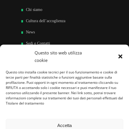
Chi siamo
Cultura dell’accoglienza
News
Sedi e Contatti
Questo sito web utilizza
Sostieni
cookie
Area riservata
Questo sito installa cookie tecnici per il suo funzionamento e cookie di
terze parti per finalità statistiche o funzioni aggiuntive basate sulla
Famiglie per l’accoglienza nel mondo
profilazione. Puoi opporti in ogni momento al trattamento cliccando su
RIFIUTA o accettando solo i cookie necessari e puoi manifestare il tuo
consenso utilizzando il presente banner. Nei link sotto, potrai trovare
informazioni complete sui trattamenti dei tuoi dati personali effettuati dal
Titolare del trattamento
Accetta