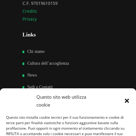
C.F. 97019610159
Credits
Privacy
Links
Chi siamo
Cultura dell’accoglienza
News
Sedi e Contatti
Questo sito web utilizza
Sostieni
cookie
Area riservata
Questo sito installa cookie tecnici per il suo funzionamento e cookie di
terze parti per finalità statistiche o funzioni aggiuntive basate sulla
Famiglie per l’accoglienza nel mondo
profilazione. Puoi opporti in ogni momento al trattamento cliccando su
RIFIUTA o accettando solo i cookie necessari e puoi manifestare il tuo