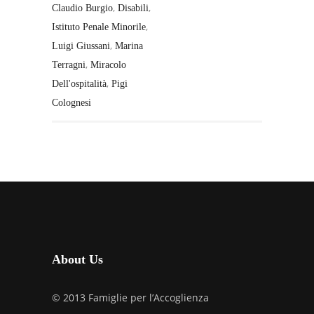
,
,
Claudio Burgio
Disabili
,
Istituto Penale Minorile
,
Luigi Giussani
Marina
,
Terragni
Miracolo
,
Dell'ospitalità
Pigi
Colognesi
About Us
© 2013 Famiglie per l’Accoglienza