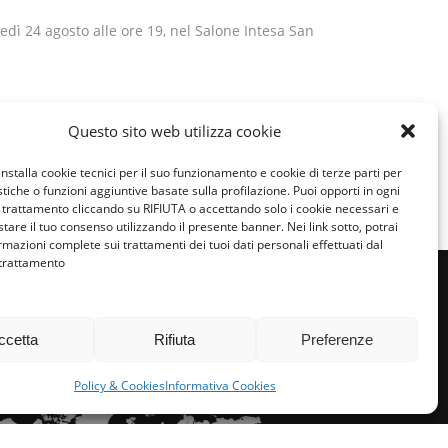
edì 24 agosto alle ore 19, nel Salone Intesa San
Questo sito web utilizza cookie
Condividi:
installa cookie tecnici per il suo funzionamento e cookie di terze parti per
istiche o funzioni aggiuntive basate sulla profilazione. Puoi opporti in ogni
trattamento cliccando su RIFIUTA o accettando solo i cookie necessari e
tare il tuo consenso utilizzando il presente banner. Nei link sotto, potrai
rmazioni complete sui trattamenti dei tuoi dati personali effettuati dal
 trattamento
ccetta
Rifiuta
Preferenze
miglie per l’accoglienza nel mondo
Policy & Cookies
Informativa Cookies