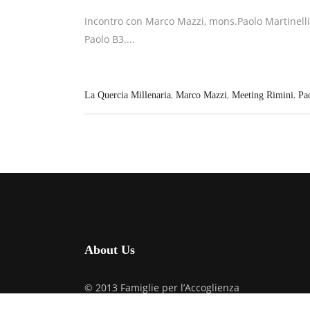
Incontro con Marco Mazzi, mons.Paolo Martinelli e
Paolo B3....
,
,
,
La Quercia Millenaria
Marco Mazzi
Meeting Rimini
Pa
About Us
© 2013 Famiglie per l’Accoglienza