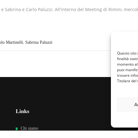
 Sabrina e Carlo Paluzzi. All'interno del Meeting di Rimini, mercol
,
olo Martinelli
Sabrina Paluzzi
Questo sito 
finalità stat
momento al 
puoi manifes
trovare info
Titolare del
A
Links
Fa
Chi siamo