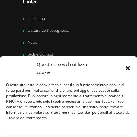
Links
Chi siamo
Cultura dell’accoglienza
News
Sedi e Contatti
Questo sito web utilizza
Sostieni
cookie
Area riservata
Questo sito installa cookie tecnici per il suo funzionamento e cookie di
terze parti per finalità statistiche o funzioni aggiuntive basate sulla
Famiglie per l’accoglienza nel mondo
profilazione. Puoi opporti in ogni momento al trattamento cliccando su
RIFIUTA o accettando solo i cookie necessari e puoi manifestare il tuo
consenso utilizzando il presente banner. Nei link sotto, potrai trovare
informazioni complete sui trattamenti dei tuoi dati personali effettuati dal
Titolare del trattamento