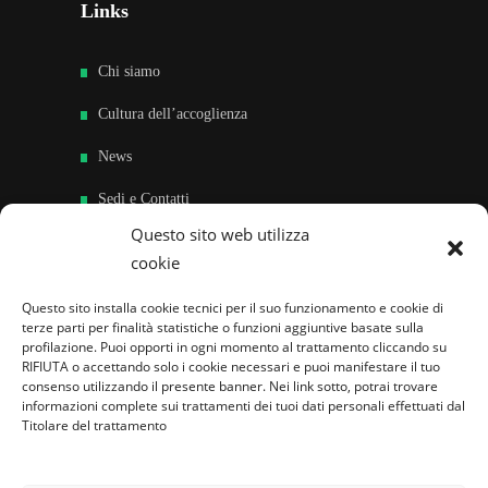
Links
Chi siamo
Cultura dell’accoglienza
News
Sedi e Contatti
Questo sito web utilizza
Sostieni
cookie
Area riservata
Questo sito installa cookie tecnici per il suo funzionamento e cookie di
terze parti per finalità statistiche o funzioni aggiuntive basate sulla
Famiglie per l’accoglienza nel mondo
profilazione. Puoi opporti in ogni momento al trattamento cliccando su
RIFIUTA o accettando solo i cookie necessari e puoi manifestare il tuo
consenso utilizzando il presente banner. Nei link sotto, potrai trovare
informazioni complete sui trattamenti dei tuoi dati personali effettuati dal
Titolare del trattamento