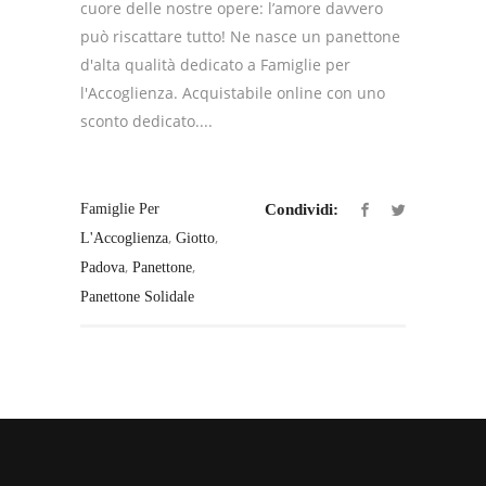
cuore delle nostre opere: l’amore davvero
può riscattare tutto! Ne nasce un panettone
d'alta qualità dedicato a Famiglie per
l'Accoglienza. Acquistabile online con uno
sconto dedicato....
Famiglie Per
Condividi:
,
,
L'Accoglienza
Giotto
,
,
Padova
Panettone
Panettone Solidale