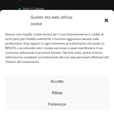
Sedi e Contatti
Questo sito web utilizza
Sostieni
cookie
Area riservata
Questo sito installa cookie tecnici per il suo funzionamento e cookie di
terze parti per finalità statistiche o funzioni aggiuntive basate sulla
Famiglie per l’accoglienza nel mondo
profilazione. Puoi opporti in ogni momento al trattamento cliccando su
RIFIUTA o accettando solo i cookie necessari e puoi manifestare il tuo
consenso utilizzando il presente banner. Nei link sotto, potrai trovare
informazioni complete sui trattamenti dei tuoi dati personali effettuati dal
Titolare del trattamento
Accetta
Rifiuta
Preferenze