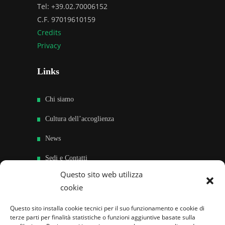
Tel: +39.02.70006152
C.F. 97019610159
Credits
Privacy
Links
Chi siamo
Cultura dell’accoglienza
News
Sedi e Contatti
Questo sito web utilizza
Sostieni
cookie
Area riservata
Questo sito installa cookie tecnici per il suo funzionamento e cookie di
terze parti per finalità statistiche o funzioni aggiuntive basate sulla
Famiglie per l’accoglienza nel mondo