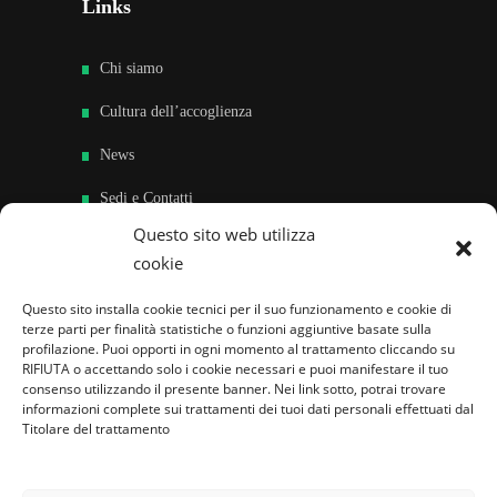
Links
Chi siamo
Cultura dell’accoglienza
News
Sedi e Contatti
Questo sito web utilizza
Sostieni
cookie
Area riservata
Questo sito installa cookie tecnici per il suo funzionamento e cookie di
terze parti per finalità statistiche o funzioni aggiuntive basate sulla
Famiglie per l’accoglienza nel mondo
profilazione. Puoi opporti in ogni momento al trattamento cliccando su
RIFIUTA o accettando solo i cookie necessari e puoi manifestare il tuo
consenso utilizzando il presente banner. Nei link sotto, potrai trovare
informazioni complete sui trattamenti dei tuoi dati personali effettuati dal
Titolare del trattamento