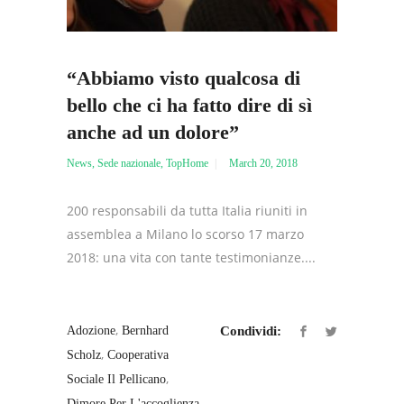
“Abbiamo visto qualcosa di
bello che ci ha fatto dire di sì
anche ad un dolore”
News
,
Sede nazionale
,
TopHome
March 20, 2018
200 responsabili da tutta Italia riuniti in
assemblea a Milano lo scorso 17 marzo
2018: una vita con tante testimonianze....
,
Adozione
Bernhard
Condividi:
,
Scholz
Cooperativa
,
Sociale Il Pellicano
,
Dimore Per L'accoglienza