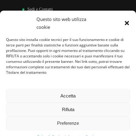
Sedi e Contatti
Questo sito web utilizza
Sostieni
cookie
Area riservata
Questo sito installa cookie tecnici per il suo funzionamento e cookie di
terze parti per finalità statistiche o funzioni aggiuntive basate sulla
Famiglie per l’accoglienza nel mondo
profilazione. Puoi opporti in ogni momento al trattamento cliccando su
RIFIUTA o accettando solo i cookie necessari e puoi manifestare il tuo
consenso utilizzando il presente banner. Nei link sotto, potrai trovare
informazioni complete sui trattamenti dei tuoi dati personali effettuati dal
Titolare del trattamento
Accetta
Rifiuta
Preferenze