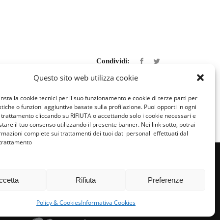
Condividi:
Questo sito web utilizza cookie
installa cookie tecnici per il suo funzionamento e cookie di terze parti per
istiche o funzioni aggiuntive basate sulla profilazione. Puoi opporti in ogni
trattamento cliccando su RIFIUTA o accettando solo i cookie necessari e
tare il tuo consenso utilizzando il presente banner. Nei link sotto, potrai
rmazioni complete sui trattamenti dei tuoi dati personali effettuati dal
 trattamento
ccetta
Rifiuta
Preferenze
miglie per l’accoglienza nel mondo
Policy & Cookies
Informativa Cookies