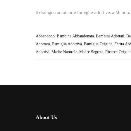
Il dialogo con alcune famiglie adottive, a Milano, 
,
,
,
Abbandono
Bambina Abbandonata
Bambini Adottati
Ba
,
,
,
Adottato
Famiglia Adottiva
Famiglia Origine
Ferita Ab
,
,
,
Adottivi
Madre Naturale
Madre Segreta
Ricerca Origini
About Us