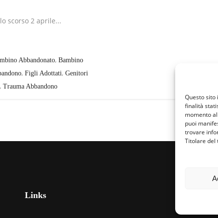
lo scorso 2 aprile...
,
mbino Abbandonato
Bambino
,
,
bandono
Figli Adottati
Genitori
,
Trauma Abbandono
Questo sito 
finalità stat
momento al 
puoi manifes
trovare info
Titolare del
A
Links
Fa