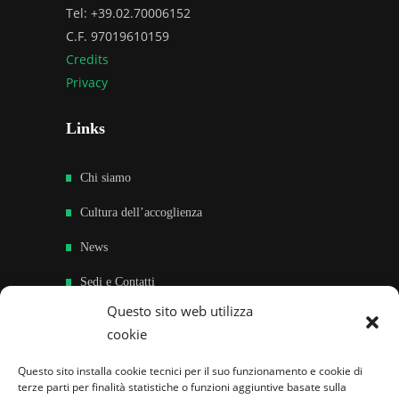
Tel: +39.02.70006152
C.F. 97019610159
Credits
Privacy
Links
Chi siamo
Cultura dell’accoglienza
News
Sedi e Contatti
Questo sito web utilizza
Sostieni
cookie
Area riservata
Questo sito installa cookie tecnici per il suo funzionamento e cookie di
terze parti per finalità statistiche o funzioni aggiuntive basate sulla
Famiglie per l’accoglienza nel mondo