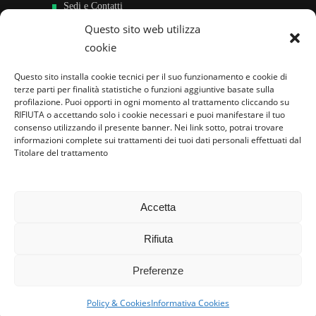
Sedi e Contatti
Questo sito web utilizza
Sostieni
cookie
Area riservata
Questo sito installa cookie tecnici per il suo funzionamento e cookie di
terze parti per finalità statistiche o funzioni aggiuntive basate sulla
Famiglie per l’accoglienza nel mondo
profilazione. Puoi opporti in ogni momento al trattamento cliccando su
RIFIUTA o accettando solo i cookie necessari e puoi manifestare il tuo
consenso utilizzando il presente banner. Nei link sotto, potrai trovare
informazioni complete sui trattamenti dei tuoi dati personali effettuati dal
Titolare del trattamento
Accetta
Rifiuta
Preferenze
Policy & Cookies
Informativa Cookies