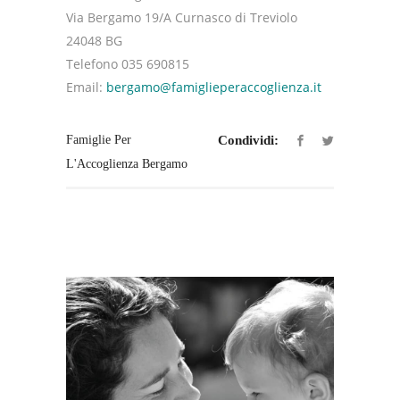
Via Bergamo 19/A Curnasco di Treviolo
24048 BG
Telefono 035 690815
Email:
bergamo@famiglieperaccoglienza.it
Famiglie Per
Condividi:
L'Accoglienza Bergamo