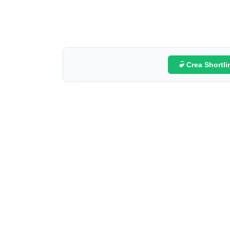
Crea Shortl
,
,
,
,
,
Abruzzo
Accoglienza
Adozione
Affido
Anziani
,
,
Associazione Famiglie Per L’Accoglienza
Auditorium
,
,
,
Famiglia
Famiglie
Famiglie Per L'accoglienza Abruzzo
,
,
Madonna Del Rosario
Pescara
Petruzzi