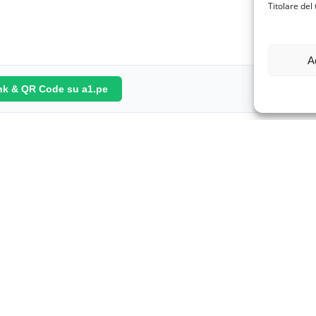
Titolare del
A
ink & QR Code su a1.pe
Condividi: