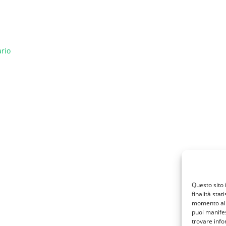
rio
Questo sito 
finalità stat
momento al 
puoi manifes
trovare info