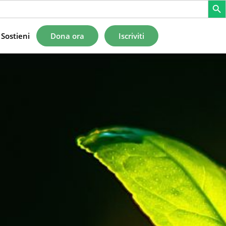
Sostieni
Dona ora
Iscriviti