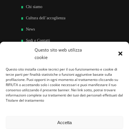
Chi siamo
Cultura dell’accoglienza
News
Sedi e Contatti
Questo sito web utilizza
Sostieni
cookie
Area riservata
Questo sito installa cookie tecnici per il suo funzionamento e cookie di
terze parti per finalità statistiche o funzioni aggiuntive basate sulla
Famiglie per l’accoglienza nel mondo
profilazione. Puoi opporti in ogni momento al trattamento cliccando su
RIFIUTA o accettando solo i cookie necessari e puoi manifestare il tuo
consenso utilizzando il presente banner. Nei link sotto, potrai trovare
informazioni complete sui trattamenti dei tuoi dati personali effettuati dal
Titolare del trattamento
Accetta