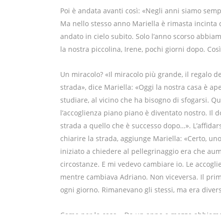
Poi è andata avanti così: «Negli anni siamo sempr
Ma nello stesso anno Mariella è rimasta incinta 
andato in cielo subito. Solo l’anno scorso abbia
la nostra piccolina, Irene, pochi giorni dopo. Così
Un miracolo? «Il miracolo più grande, il regalo 
strada», dice Mariella: «Oggi la nostra casa è ap
studiare, al vicino che ha bisogno di sfogarsi. 
l’accoglienza piano piano è diventato nostro. Il 
strada a quello che è successo dopo…». L’affidar
chiarire la strada, aggiunge Mariella: «Certo, uno
iniziato a chiedere al pellegrinaggio era che aum
circostanze. E mi vedevo cambiare io. Le accogli
mentre cambiava Adriano. Non viceversa. Il prim
ogni giorno. Rimanevano gli stessi, ma era divers
Come per la casa. «Da un anno e mezzo abbiamo 