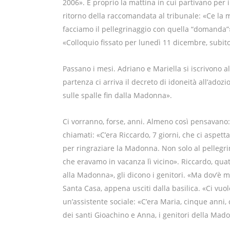
2006». E proprio la mattina in cui partivano per il
ritorno della raccomandata al tribunale: «Ce la 
facciamo il pellegrinaggio con quella “domanda”»
«Colloquio fissato per lunedì 11 dicembre, subit
Passano i mesi. Adriano e Mariella si iscrivono al
partenza ci arriva il decreto di idoneità all’adozi
sulle spalle fin dalla Madonna».
Ci vorranno, forse, anni. Almeno così pensavano:
chiamati: «C’era Riccardo, 7 giorni, che ci aspe
per ringraziare la Madonna. Non solo al pellegri
che eravamo in vacanza lì vicino». Riccardo, quat
alla Madonna», gli dicono i genitori. «Ma dov’è mi
Santa Casa, appena usciti dalla basilica. «Ci vuo
un’assistente sociale: «C’era Maria, cinque anni, 
dei santi Gioachino e Anna, i genitori della Mado