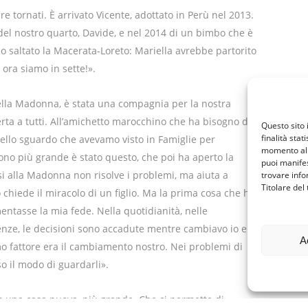
e tornati. È arrivato Vicente, adottato in Perù nel 2013.
del nostro quarto, Davide, e nel 2014 di un bimbo che è
mo saltato la Macerata-Loreto: Mariella avrebbe partorito
 ora siamo in sette!».
della Madonna, è stata una compagnia per la nostra
erta a tutti. All’amichetto marocchino che ha bisogno di
Questo sito 
finalità stat
Quello sguardo che avevamo visto in Famiglie per
momento al 
dono più grande è stato questo, che poi ha aperto la
puoi manifes
si alla Madonna non risolve i problemi, ma aiuta a
trovare info
Titolare del
 chiede il miracolo di un figlio. Ma la prima cosa che ho
entasse la mia fede. Nella quotidianità, nelle
enze, le decisioni sono accadute mentre cambiavo io e
A
o fattore era il cambiamento nostro. Nei problemi di
o il modo di guardarli».
una casa nuova, più grande. Che ci permette di