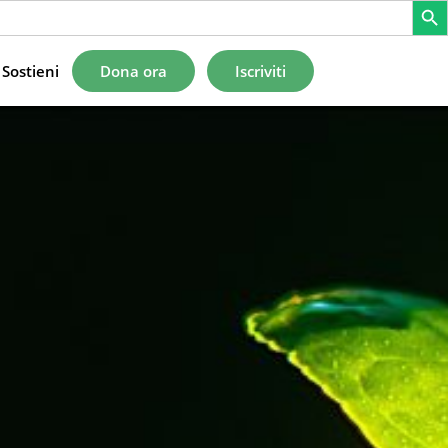
Sostieni
Dona ora
Iscriviti