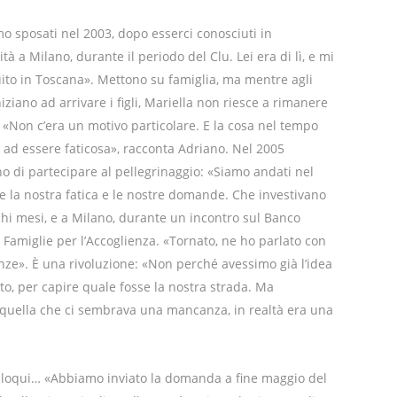
mo sposati nel 2003, dopo esserci conosciuti in
tà a Milano, durante il periodo del Clu. Lei era di lì, e mi
ito in Toscana». Mettono su famiglia, ma mentre agli
niziano ad arrivare i figli, Mariella non riesce a rimanere
. «Non c’era un motivo particolare. E la cosa nel tempo
a ad essere faticosa», racconta Adriano. Nel 2005
o di partecipare al pellegrinaggio: «Siamo andati nel
e la nostra fatica e le nostre domande. Che investivano
chi mesi, e a Milano, durante un incontro sul Banco
 Famiglie per l’Accoglienza. «Tornato, ne ho parlato con
enze». È una rivoluzione: «Non perché avessimo già l’idea
to, per capire quale fosse la nostra strada. Ma
 quella che ci sembrava una mancanza, in realtà era una
colloqui… «Abbiamo inviato la domanda a fine maggio del