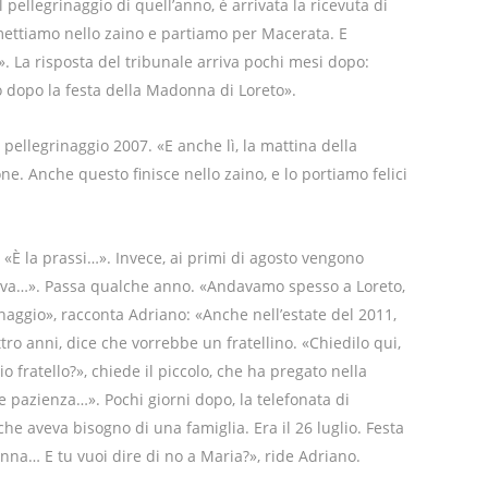
 pellegrinaggio di quell’anno, è arrivata la ricevuta di
mettiamo nello zaino e partiamo per Macerata. E
. La risposta del tribunale arriva pochi mesi dopo:
o dopo la festa della Madonna di Loreto».
 pellegrinaggio 2007. «E anche lì, la mattina della
one. Anche questo finisce nello zaino, e lo portiamo felici
 «È la prassi…». Invece, ai primi di agosto vengono
ttava…». Passa qualche anno. «Andavamo spesso a Loreto,
naggio», racconta Adriano: «Anche nell’estate del 2011,
tro anni, dice che vorrebbe un fratellino. «Chiedilo qui,
o fratello?», chiede il piccolo, che ha pregato nella
le pazienza…». Pochi giorni dopo, la telefonata di
che aveva bisogno di una famiglia. Era il 26 luglio. Festa
nna… E tu vuoi dire di no a Maria?», ride Adriano.