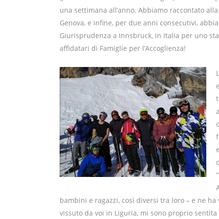
una settimana all’anno. Abbiamo raccontato alla 
Genova, e infine, per due anni consecutivi, abbia
Giurisprudenza a Innsbruck, in Italia per uno s
affidatari di Famiglie per l’Accoglienza!
bambini e ragazzi, così diversi tra loro – e ne ha
vissuto da voi in Liguria, mi sono proprio sentita 