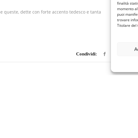
finalità stat
momento al 
e queste, dette con forte accento tedesco e tanta
puoi manifes
trovare info
Titolare del
A
Condividi: