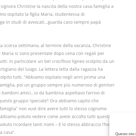
signora Christine la nascita della nostra casa-famiglia a
mo ospitato la figlia Maria, studentessa di
tage in studi di avvocati…guarda caso sempre papà
La scorsa settimana, al termine della vacanza, Christine
e Maria si sono presentate dopo cena con regali per
tutti: in particolare un bel crocifisso ligneo scolpito da un
artigiano del luogo. La lettera letta dalla ragazza ha
colpito tutti. “Abbiamo ospitato negli anni prima una
famiglia, poi un gruppo sempre più numeroso di genitori
e bambini amici…io da bambina aspettavo l’arrivo di
questo gruppo ‘speciale’! Ora abbiamo capito che
“famiglia” non vuol dire avere tutti lo stesso cognome.
Abbiamo potuto vedere come avete accolto tutti questi
 voluto ricordare tanti nomi – E lo stesso abbraccio l’ho
a casa”.
Questo sito 