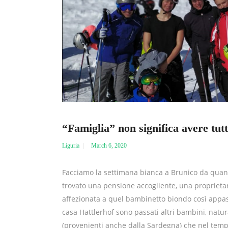
“Famiglia” non significa avere tut
Liguria
March 6, 2020
Facciamo la settimana bianca a Brunico da quan
trovato una pensione accogliente, una proprietar
affezionata a quel bambinetto biondo così appassi
casa Hattlerhof sono passati altri bambini, natural
(provenienti anche dalla Sardegna) che nel temp