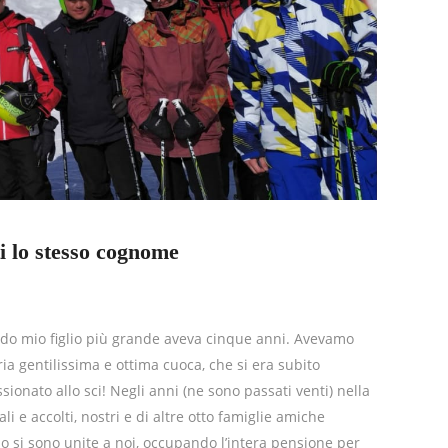
ti lo stesso cognome
do mio figlio più grande aveva cinque anni. Avevamo
ia gentilissima e ottima cuoca, che si era subito
onato allo sci! Negli anni (ne sono passati venti) nella
i e accolti, nostri e di altre otto famiglie amiche
o si sono unite a noi, occupando l’intera pensione per