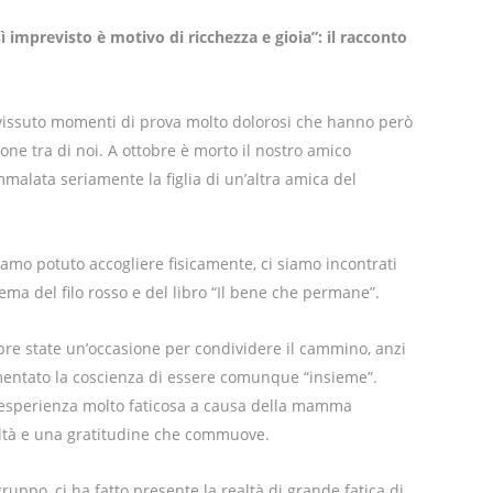
imprevisto è motivo di ricchezza e gioia”: il racconto
 vissuto momenti di prova molto dolorosi che hanno però
ione tra di noi. A ottobre è morto il nostro amico
malata seriamente la figlia di un’altra amica del
amo potuto accogliere fisicamente, ci siamo incontrati
ma del filo rosso e del libro “Il bene che permane”.
pre state un’occasione per condividere il cammino, anzi
umentato la coscienza di essere comunque “insieme”.
’esperienza molto faticosa a causa della mamma
deltà e una gratitudine che commuove.
uppo, ci ha fatto presente la realtà di grande fatica di