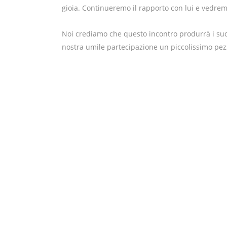
gioia. Continueremo il rapporto con lui e vedrem
Noi crediamo che questo incontro produrrà i suoi
nostra umile partecipazione un piccolissimo pez
,
Gruppo Ospitalità
Varese