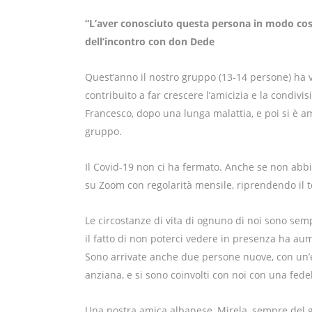
“L’aver conosciuto questa persona in modo così 
dell’incontro con don Dede
Quest’anno il nostro gruppo (13-14 persone) ha
contribuito a far crescere l’amicizia e la condivis
Francesco, dopo una lunga malattia, e poi si è am
gruppo.
Il Covid-19 non ci ha fermato. Anche se non abbi
su Zoom con regolarità mensile, riprendendo il te
Le circostanze di vita di ognuno di noi sono sem
il fatto di non poterci vedere in presenza ha a
Sono arrivate anche due persone nuove, con un
anziana, e si sono coinvolti con noi con una fe
Una nostra amica albanese, Mirela, sempre del gr