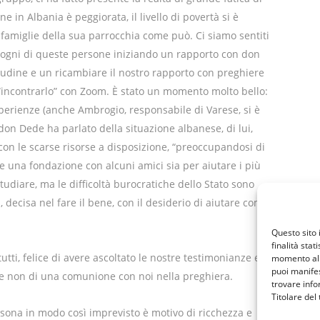
e in Albania è peggiorata, il livello di povertà si è
 famiglie della sua parrocchia come può. Ci siamo sentiti
bisogni di queste persone iniziando un rapporto con don
tudine e un ricambiare il nostro rapporto con preghiere
 “incontrarlo” con Zoom. È stato un momento molto bello:
perienze (anche Ambrogio, responsabile di Varese, si è
don Dede ha parlato della situazione albanese, di lui,
 con le scarse risorse a disposizione, “preoccupandosi di
e una fondazione con alcuni amici sia per aiutare i più
studiare, ma le difficoltà burocratiche dello Stato sono
decisa nel fare il bene, con il desiderio di aiutare come
Questo sito 
finalità stat
utti, felice di avere ascoltato le nostre testimonianze e
momento al 
puoi manifes
se non di una comunione con noi nella preghiera.
trovare info
Titolare del
rsona in modo così imprevisto è motivo di ricchezza e