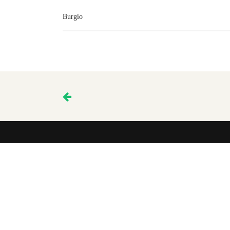
Burgio
About Us
© 2013 Famiglie per l’Accoglienza