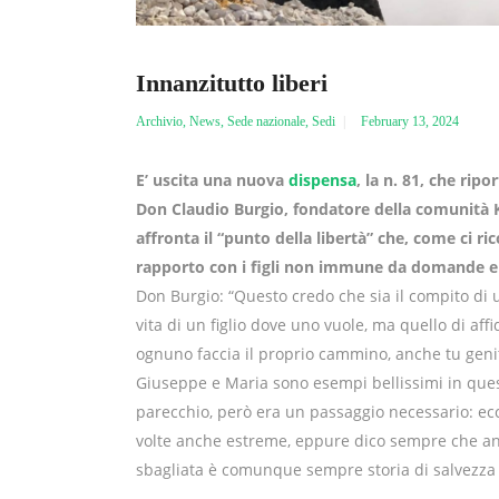
Innanzitutto liberi
Archivio
,
News
,
Sede nazionale
,
Sedi
February 13, 2024
E’ uscita una nuova
dispensa
, la n. 81, che ri
D
on Claudio Burgio, fondatore della comunità K
affronta il “punto della libertà”
che, come ci ri
rapporto con i figli non immune da domande e 
Don Burgio: “Questo credo che sia il compito di 
vita di un figlio dove uno vuole, ma quello di affi
ognuno faccia il proprio cammino, anche tu geni
Giuseppe e Maria sono esempi bellissimi in questo
parecchio, però era un passaggio necessario: ecco 
volte anche estreme, eppure dico sempre che anch
sbagliata è comunque sempre storia di salvezza c