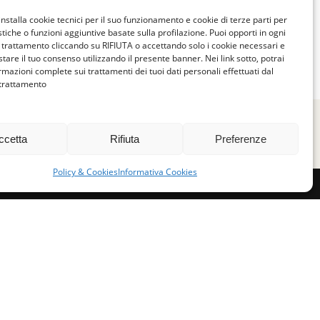
installa cookie tecnici per il suo funzionamento e cookie di terze parti per
istiche o funzioni aggiuntive basate sulla profilazione. Puoi opporti in ogni
trattamento cliccando su RIFIUTA o accettando solo i cookie necessari e
tare il tuo consenso utilizzando il presente banner. Nei link sotto, potrai
rmazioni complete sui trattamenti dei tuoi dati personali effettuati dal
 trattamento
ccetta
Rifiuta
Preferenze
Policy & Cookies
Informativa Cookies
miglie per l’accoglienza nel mondo