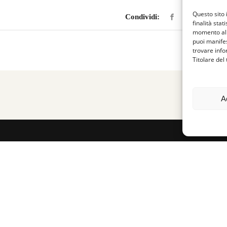
Questo sito 
Condividi:
finalità stat
momento al 
puoi manifes
trovare info
Titolare del
A
Links
Fa
Chi siamo
Cultura dell’accoglienza