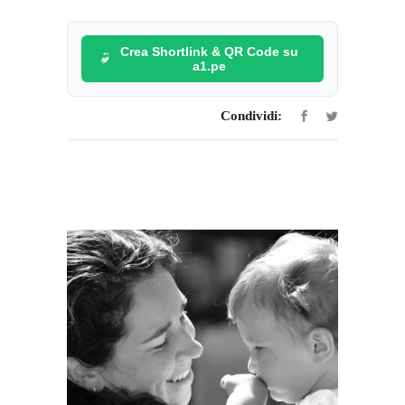
Crea Shortlink & QR Code su
a1.pe
Condividi: